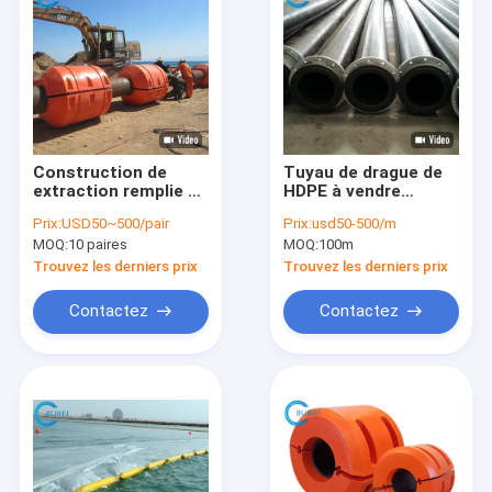
Construction de
Tuyau de drague de
extraction remplie de
HDPE à vendre
mousse de
l'extrémité de bride
Prix:
USD50~500/pair
Prix:
usd50-500/m
flottaison de
de décharge de boue
MOQ:
10 paires
MOQ:
100m
polyéthylène
de sable d'huile 24
d'aquiculture de poly
pouces
Trouvez les derniers prix
Trouvez les derniers prix
de HDPE de tuyau
dock de vagabond
Contactez
Contactez