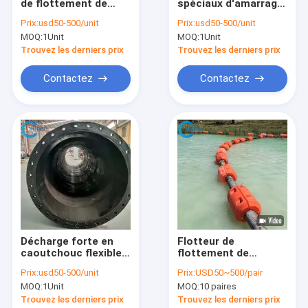
de flottement de
spéciaux d'amarrage
Le spectacle VR
carcasse simple de
de bateau de Mark
Prix:
usd50-500/unit
Prix:
usd50-500/unit
bride d'acier de
Polyethylene Buoy
MOQ:
1Unit
MOQ:
1Unit
décharge de tuyau de
Plastic Marine
À propos de nous
drague de l'individu
prennent la balise
Trouvez les derniers prix
Trouvez les derniers prix
DN600
Visite de l'usine
Contactez
Contactez
Contrôle de la qualité
Nous contacter
Nouvelles
Les affaires
Demandez un devis
Décharge forte en
Flotteur de
caoutchouc flexible
flottement de
d'aspiration de boue
chantier naval de
Prix:
usd50-500/unit
Prix:
USD50~500/pair
de tube de tuyau
dragueur de la
Flotteur de tuyau en PEHD
MOQ:
1Unit
MOQ:
10 paires
blindé en caoutchouc
canalisation HICL de
de fil
vagabond de tuyau
Trouvez les derniers prix
Trouvez les derniers prix