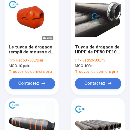
Le tuyau de dragage
Tuyau de dragage de
rempli de mousse de
HDPE de PE80 PE100
mer flotte Pipefloats
pour la boue de sable
Prix:
usd50~500/pair
Prix:
usd50-500/m
le tuyau qu'orange
d'eaux d'égout
MOQ:
10 paires
MOQ:
100m
flotte 23-28cm 17-20
déchargeant de
litres
grands diamètres
Trouvez les derniers prix
Trouvez les derniers prix
Contactez
Contactez