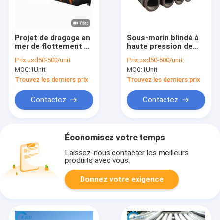
Projet de dragage en
Sous-marin blindé à
mer de flottement de
haute pression de
Marine Rubber
tuyau déchargeant le
Prix:
usd50-500/unit
Prix:
usd50-500/unit
Dredge Hose For de
caoutchouc de bride
MOQ:
1Unit
MOQ:
1Unit
tuyau d'individu
de sandwich
Trouvez les derniers prix
Trouvez les derniers prix
Contactez
Contactez
Économisez votre temps
Laissez-nous contacter les meilleurs
produits avec vous.
Donnez votre exigence