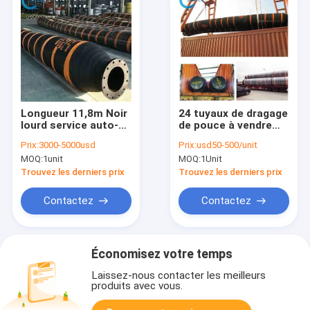
Longueur 11,8m Noir
24 tuyaux de dragage
lourd service auto-
de pouce à vendre
flottant drague tuyau
dans Harcourt
Prix:
3000-5000usd
Prix:
usd50-500/unit
pour la drague de
Dredge Floating Dock
MOQ:
1unit
MOQ:
1Unit
sable / pierre
Hose gauche
Trouvez les derniers prix
Trouvez les derniers prix
Contactez
Contactez
Économisez votre temps
Laissez-nous contacter les meilleurs
produits avec vous.