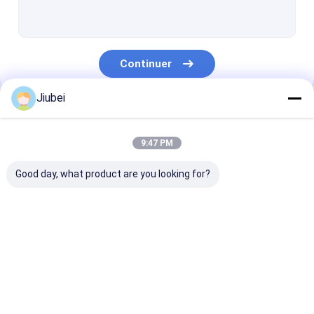
Flotteurs de dragage
Flotteurs tubulaires Bouées
Continuer
Tuyau d'UHMWPE
Jiubei
Dragage de tuyaux en PEHD
Nos Catégories
Tuyau de dragage auto-flottant
9:47 PM
PE Pontoon
Good day, what product are you looking for?
Tuyau en caoutchouc de décharge
Tuyau en caoutchouc d'aspiration
Flotteur de tuyau en
Flotteurs de dragage
Flotteurs tubu
Tuyau blindé
PEHD
Bouées
Tuyau résistant à l'usure