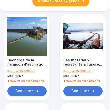
Donnez votre exigence
Décharge de la
Les matériaux
livraison d'aspiration
résistants à l'usure
de boue de soufflage
de tuyau de décharge
Prix:
usd50-500/unit
Prix:
usd50-500/unit
de sable de Marine
de drague
MOQ:
1Unit
MOQ:
1Unit
Floating Dredge Hose
d'aspiration poncent
Suppliers
les lignes de gain
Trouvez les derniers prix
Trouvez les derniers prix
tuyaux blindés
Contactez
Contactez