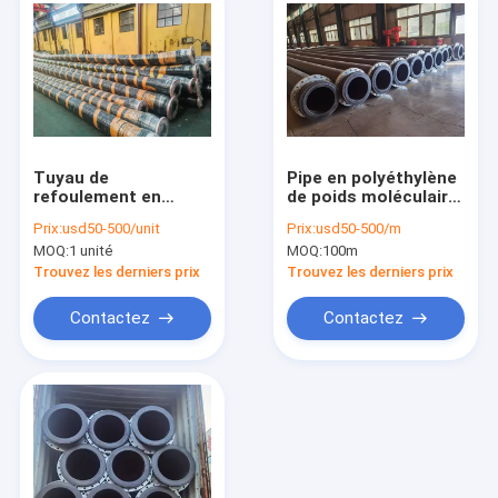
Tuyau de
Pipe en polyéthylène
refoulement en
de poids moléculaire
caoutchouc
ultra-haute destinée
Prix:
usd50-500/unit
Prix:
usd50-500/m
polyvalent, idéal pour
au transport des
MOQ:
1 unité
MOQ:
100m
le pompage d'eau, de
boues, à
produits chimiques
l'exploitation
Trouvez les derniers prix
Trouvez les derniers prix
et d'autres fluides
minière, au dragage
dans diverses
et au traitement
Contactez
Contactez
industries
chimique (haute
résistance à l'usure,
auto-lubrifiante,
À la maison
légère)
Produits
Vidéos