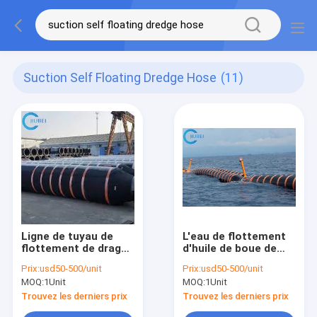
Suction Self Floating Dredge Hose
(11)
Ligne de tuyau de
L'eau de flottement
flottement de drague
d'huile de boue de
d'individu
sable de mamelon de
Prix:
usd50-500/unit
Prix:
usd50-500/unit
d'aspiration marine
bride de tuyau de
MOQ:
1Unit
MOQ:
1Unit
de dragage de sable
drague d'individu
de boue flexible de
d'aspiration
Trouvez les derniers prix
Trouvez les derniers prix
boue 6 pouces 8
extrayant la