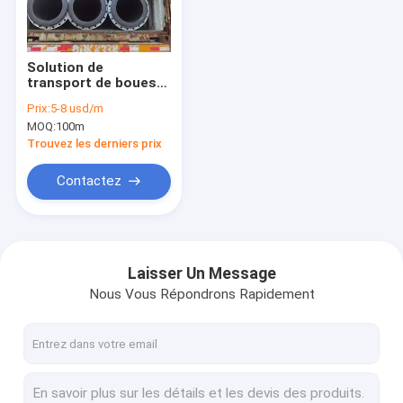
Le spectacle VR
À propos de nous
Solution de
transport de boues
Visite de l'usine
résistant à l'abrasion
Prix:
5-8 usd/m
pour le dragage
MOQ:
100m
minier
Contrôle de la qualité
Trouvez les derniers prix
Nous contacter
Contactez
Nouvelles
Les affaires
Laisser Un Message
Nous Vous Répondrons Rapidement
Demandez un devis
Flotteur de tuyau en PEHD