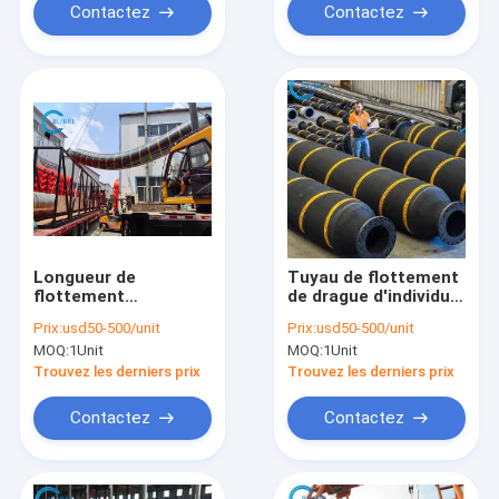
pouces
décharge chimique
Contactez
Contactez
Longueur de
Tuyau de flottement
flottement
de drague d'individu
résistante du tuyau
de tuyau à vendre le
Prix:
usd50-500/unit
Prix:
usd50-500/unit
11.8m de drague
tuyau submersible
MOQ:
1Unit
MOQ:
1Unit
d'individu de
10-30bar de
sable/boue de
carcasse simple
Trouvez les derniers prix
Trouvez les derniers prix
flexibilité élevée
solide d'aspiration de
sable
Contactez
Contactez