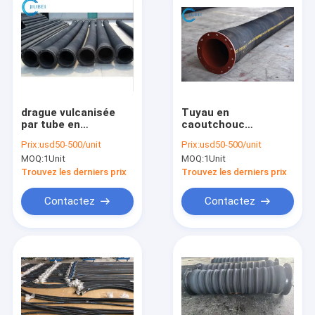
drague vulcanisée
Tuyau en
par tube en
caoutchouc
caoutchouc flexible
d'aspiration
Prix:
usd50-500/unit
Prix:
usd50-500/unit
de résistance
résistante ondulée
MOQ:
1Unit
MOQ:
1Unit
thermique de
pour la décharge
conduite d'eau de
d'essence et d'huile
Trouvez les derniers prix
Trouvez les derniers prix
tuyauterie souple de
diesel
vidange de 100mm
Contactez
Contactez
À la maison
Produits
Vidéos