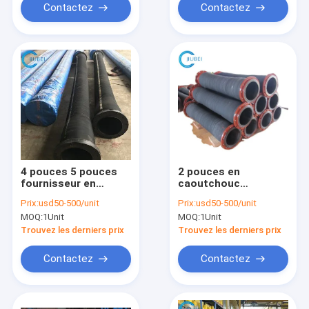
forage
Contactez
Contactez
4 pouces 5 pouces
2 pouces en
fournisseur en
caoutchouc
caoutchouc flexible
aspiration de 3
Prix:
usd50-500/unit
Prix:
usd50-500/unit
Marine Dredging Pipe
pouces tuyau la
MOQ:
1Unit
MOQ:
1Unit
de tuyau d'aspiration
décharge de dragage
de 6 pouces
résistante
Trouvez les derniers prix
Trouvez les derniers prix
Contactez
Contactez