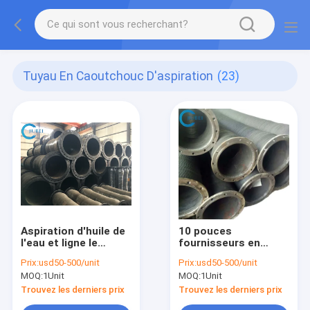
Tuyau En Caoutchouc D'aspiration
(23)
Aspiration d'huile de
10 pouces
l'eau et ligne le
fournisseurs en
caoutchouc de tuyau
caoutchouc flexibles
Prix:
usd50-500/unit
Prix:
usd50-500/unit
de décharge de la
de tuyau d'aspiration
MOQ:
1Unit
MOQ:
1Unit
livraison
de l'eau de 8 pouces
extrayant la base
Trouvez les derniers prix
Trouvez les derniers prix
acide chimique de