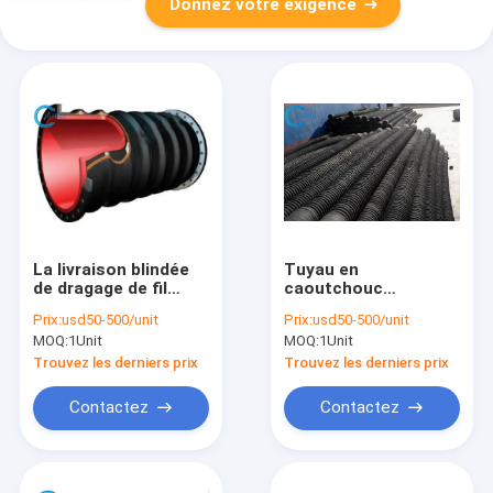
Donnez votre exigence
La livraison blindée
Tuyau en
de dragage de fil
caoutchouc
d'aspiration de tuyau
d'aspiration d'huile
Prix:
usd50-500/unit
Prix:
usd50-500/unit
de boue en
pour mètres flexibles
MOQ:
1Unit
MOQ:
1Unit
caoutchouc noire de
de décharge
sable 10 pouces
hydraulique des
Trouvez les derniers prix
Trouvez les derniers prix
sapeurs-pompiers
les 12
Contactez
Contactez