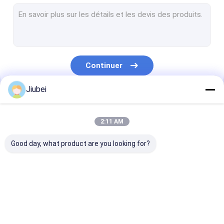
Flotteurs de dragage
Flotteurs tubulaires Bouées
Tuyau d'UHMWPE
Continuer
Dragage de tuyaux en PEHD
Jiubei
Tuyau de dragage auto-flottant
Nos Catégories
PE Pontoon
2:11 AM
Tuyau en caoutchouc de décharge
Good day, what product are you looking for?
Tuyau en caoutchouc d'aspiration
Tuyau blindé
Flotteur de tuyau en
Flotteurs de dragage
Flotteurs tubu
Tuyau résistant à l'usure
PEHD
Bouées