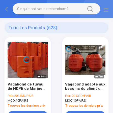
Tous Les Produits
(628)
Vagabond de tuyau
Vagabond adapté aux
de HDPE de Marine
besoins du client de
Dredging avec la
tuyau de HDPE
Prix:
20 USD/PAIR
Prix:
20 USD/PAIR
résistance à la
d'unité centrale de
MOQ:
10PAIRS
MOQ:
10PAIRS
traction 15MPa
taille pour flotter
Marine Dredging
Trouvez les derniers prix
Trouvez les derniers prix
Pipeline