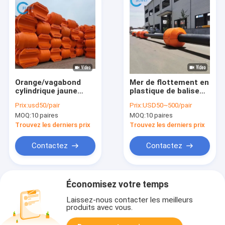
Orange/vagabond
Mer de flottement en
cylindrique jaune
plastique de balise
DN1100 de tuyau de
de balise à vendre la
Prix:
usd50/pair
Prix:
USD50~500/pair
HDPE pour des
participation de
MOQ:
10 paires
MOQ:
10 paires
canalisations de
déchets de l'eau de
dragueur
barrage d'huile de
Trouvez les derniers prix
Trouvez les derniers prix
flotteur de
canalisation
Contactez
Contactez
Économisez votre temps
Laissez-nous contacter les meilleurs
produits avec vous.