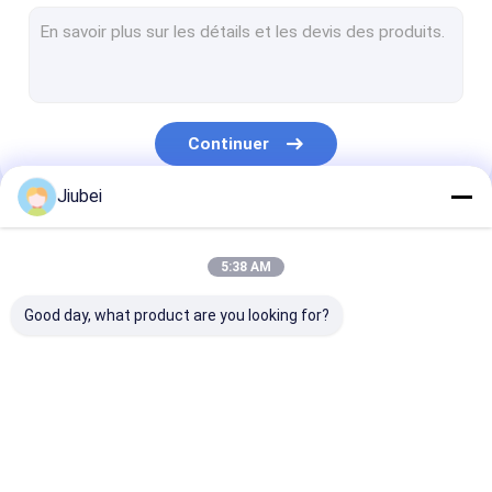
Flotteurs de dragage
Flotteurs tubulaires Bouées
Tuyau d'UHMWPE
Continuer
Dragage de tuyaux en PEHD
Jiubei
Tuyau de dragage auto-flottant
Nos Catégories
PE Pontoon
5:38 AM
Tuyau en caoutchouc de décharge
Good day, what product are you looking for?
Tuyau en caoutchouc d'aspiration
Tuyau blindé
Flotteur de tuyau en
Flotteurs de dragage
Flotteurs tubu
Tuyau résistant à l'usure
PEHD
Bouées