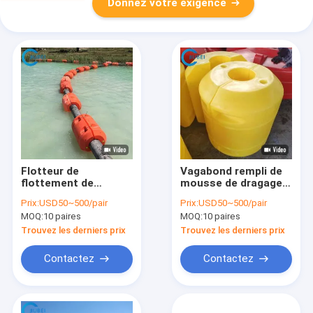
Donnez votre exigence
Flotteur de
Vagabond rempli de
flottement de
mousse de dragage
chantier naval de
de fibre de verre
Prix:
USD50~500/pair
Prix:
USD50~500/pair
dragueur de la
d'unité centrale de
MOQ:
10 paires
MOQ:
10 paires
canalisation HICL de
PE de vagabond de
vagabond de tuyau
tuyau de HDPE de
Trouvez les derniers prix
Trouvez les derniers prix
de HDPE de dock
ponton dans la
pour le tuyau en
canalisation
Contactez
Contactez
caoutchouc de
combinée
dragage de tuyau