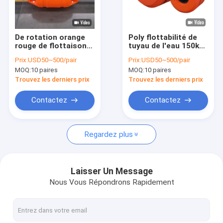
Le spectacle VR
À propos de nous
De rotation orange
Poly flottabilité de
rouge de flottaison
tuyau de l'eau 150kg
Visite de l'usine
de tuyau de HDPE de
haute pour les
Prix:
USD50~500/pair
Prix:
USD50~500/pair
collier de flotteur de
tuyaux de flottement
MOQ:
10 paires
MOQ:
10 paires
balise de mousse
de drague
Contrôle de la qualité
moulé
Trouvez les derniers prix
Trouvez les derniers prix
Nous contacter
Contactez
Contactez
Nouvelles
Regardez plus
Les affaires
Demandez un devis
Laisser Un Message
Nous Vous Répondrons Rapidement
Flotteur de tuyau en PEHD