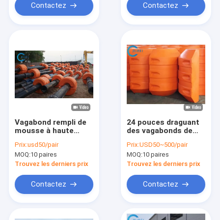
Contactez
Contactez
Vagabond rempli de
24 pouces draguant
mousse à haute
des vagabonds de
densité de tuyau
HDPE de tuyau de
Prix:
usd50/pair
Prix:
USD50~500/pair
pour Marine Dredging
flotteur de tuyau
MOQ:
10 paires
MOQ:
10 paires
Sand/boue
pour la mer Marine
déchargeant le projet
River
Trouvez les derniers prix
Trouvez les derniers prix
Contactez
Contactez