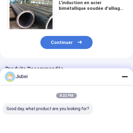
L'induction en acier
bimétallique soudée d'alliage
de tuyau résistant à l'usure
d'abrasion a durci Wearpipe
Continuer
Produits Recommandés
Jiubei
8:22 PM
Good day, what product are you looking for?
Pipe résistante à
Pipe résistante à
Pipe métalliqu
l'usure pour le
l'usure à haute
double alliage p