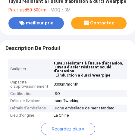
tuyau résistant à l'usure d'abrasion a durci Wearpipe
Prix：usd50-500/m
MOQ：3M
meilleur prix
Contactez
Description De Produit
,
tuyau résistant à l'usure d'abrasion
Tuyau d'acier résistant soudé
Surligner
d'abrasion
,
L'induction a durci Wearpipe
Capacité
3000m/month
d'approvisionnement
Certification
ISO
Délai de livraison
jours 7working
Détails d'emballage
Digne emballage de mer standard
Lieu d'origine
La Chine
Regardez plus