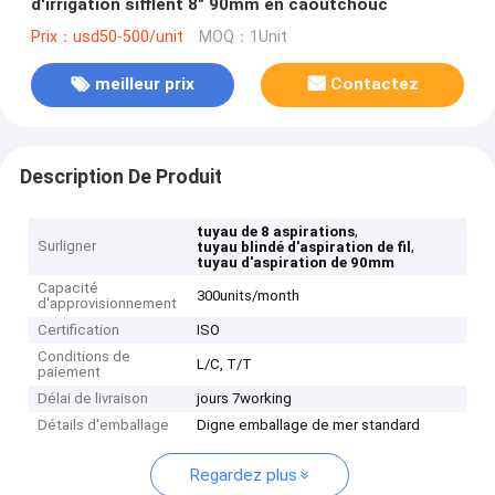
d'irrigation sifflent 8" 90mm en caoutchouc
Prix：usd50-500/unit
MOQ：1Unit
meilleur prix
Contactez
Description De Produit
,
tuyau de 8 aspirations
Surligner
,
tuyau blindé d'aspiration de fil
tuyau d'aspiration de 90mm
Capacité
300units/month
d'approvisionnement
Certification
ISO
Conditions de
L/C, T/T
paiement
Délai de livraison
jours 7working
Détails d'emballage
Digne emballage de mer standard
Regardez plus