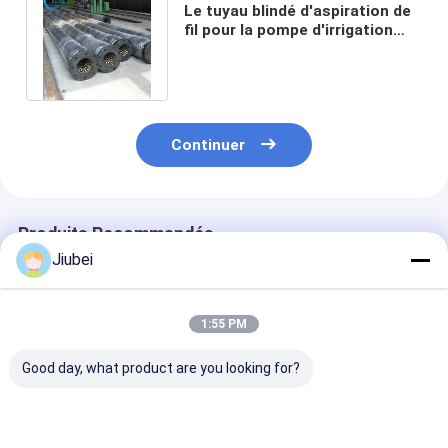
Le tuyau blindé d'aspiration de
fil pour la pompe d'irrigation
sifflent 8" 90mm en caoutchouc
Continuer
Produits Recommandés
Jiubei
1:55 PM
Good day, what product are you looking for?
Flanges en acier
Tuyau blindé en
3 000 PSI tuya
tuyau blindé ISO
caoutchouc de
blindé haute