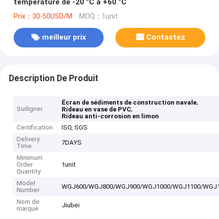
température de -20 °C à +60 °C
Prix：30-50USD/M
MOQ：1unit
meilleur prix
Contactez
Description De Produit
,
Écran de sédiments de construction navale
Surligner
,
Rideau en vase de PVC
Rideau anti-corrosion en limon
Certification
ISO, SGS
Delivery
7DAYS
Time
Minimum
Order
1unit
Quantity
Model
WGJ600/WGJ800/WGJ900/WGJ1000/WGJ1100/WGJ
Number
Nom de
Jiubei
marque