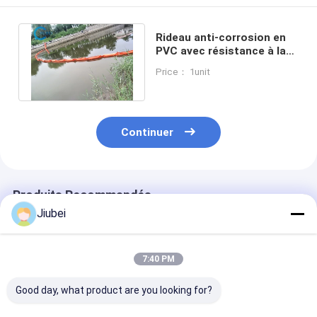
Rideau anti-corrosion en
PVC avec résistance à la
température de -20 °C à
Price： 1unit
+60 °C
Continuer
Produits Recommandés
Jiubei
7:40 PM
Good day, what product are you looking for?