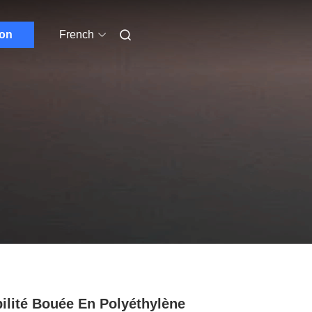
ion
French
bilité Bouée En Polyéthylène