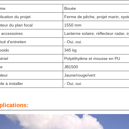
rme
Bouée
lication du projet
Ferme de pêche, projet marin, sys
teur du plan focal
1550 mm
 accessoires
Lanterne solaire, réflecteur radar,
tuit d'entretien
- Oui, oui.
poids
345 kg
ériel
Polyéthylène et mousse en PU
le
JB1500
leur
Jaune/rouge/vert
le à installer
- Oui, oui.
plications: