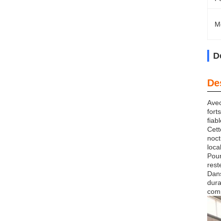
M
D
De
Avec
fort
fiab
Cett
noct
loca
Pour
rest
Dans
dura
comp