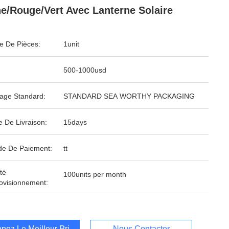
e/rouge/vert Avec Lanterne Solaire
 De Pièces:
1unit
500-1000usd
age Standard:
STANDARD SEA WORTHY PACKAGING
e De Livraison:
15days
e De Paiement:
tt
té
100units per month
ovisionnement:
nez Le Meilleur Prix
Nous Contacter