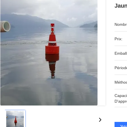
Jaun
Nombre
Prix:
Emball
Périod
Méthod
Capaci
D'appr
Obte