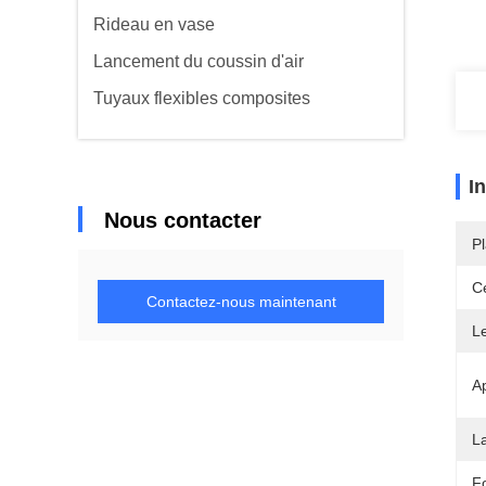
Rideau en vase
Lancement du coussin d'air
Tuyaux flexibles composites
I
Nous contacter
Pl
Ce
Contactez-nous maintenant
L
Ap
La
F