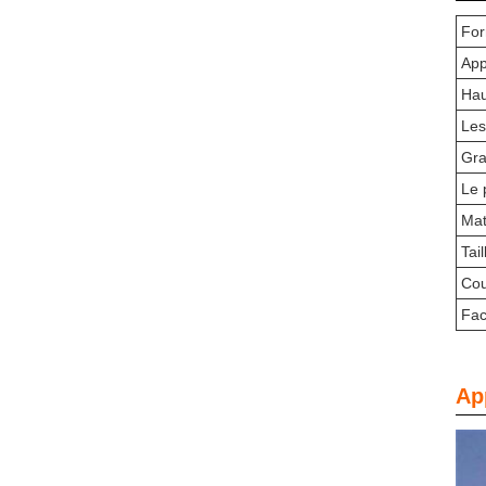
Fo
App
Hau
Les
Gra
Le 
Mat
Tail
Cou
Faci
Ap