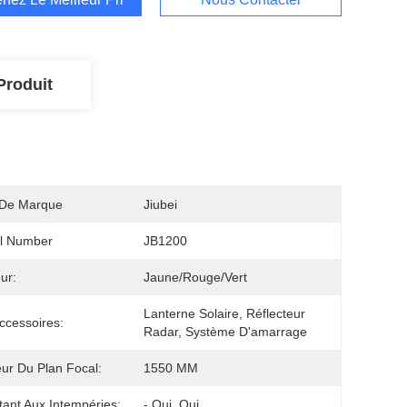
Produit
De Marque
Jiubei
l Number
JB1200
ur:
Jaune/rouge/vert
Lanterne Solaire, Réflecteur 
ccessoires:
Radar, Système D'amarrage
ur Du Plan Focal:
1550 MM
tant Aux Intempéries:
- Oui, Oui.