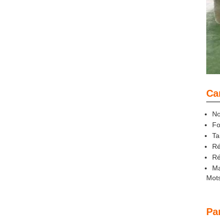
Ca
No
Fo
Ta
Ré
Ré
Ma
Mots
Pa