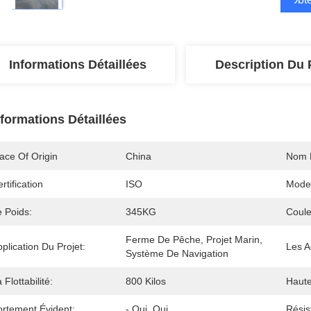
Informations Détaillées
Description Du 
nformations Détaillées
ace Of Origin
China
Nom 
rtification
ISO
Mode
e Poids:
345KG
Coule
Ferme De Pêche, Projet Marin, 
plication Du Projet:
Les A
Système De Navigation
 Flottabilité:
800 Kilos
Haute
ortement Évident:
- Oui, Oui.
Résis