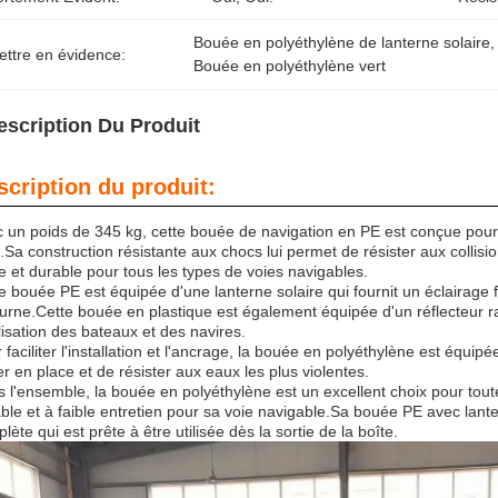
Bouée en polyéthylène de lanterne solaire
,
ettre en évidence:
Bouée en polyéthylène vert
escription Du Produit
scription du produit:
 un poids de 345 kg, cette bouée de navigation en PE est conçue pour 
s.Sa construction résistante aux chocs lui permet de résister aux collisi
le et durable pour tous les types de voies navigables.
e bouée PE est équipée d'une lanterne solaire qui fournit un éclairage 
urne.Cette bouée en plastique est également équipée d'un réflecteur radar,
lisation des bateaux et des navires.
 faciliter l'installation et l'ancrage, la bouée en polyéthylène est équ
er en place et de résister aux eaux les plus violentes.
 l'ensemble, la bouée en polyéthylène est un excellent choix pour toute
ble et à faible entretien pour sa voie navigable.Sa bouée PE avec lante
lète qui est prête à être utilisée dès la sortie de la boîte.