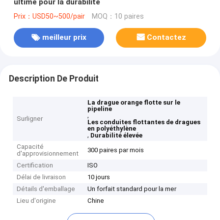
ultime pour la durabilité
Prix：USD50~500/pair
MOQ：10 paires
meilleur prix
Contactez
Description De Produit
La drague orange flotte sur le
pipeline
,
Surligner
Les conduites flottantes de dragues
en polyéthylène
,
Durabilité élevée
Capacité
300 paires par mois
d'approvisionnement
Certification
ISO
Délai de livraison
10 jours
Détails d'emballage
Un forfait standard pour la mer
Lieu d'origine
Chine