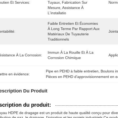
utien Et Services:
Tuyaux, Fabrication Sur 
Norme
Mesure, Assistance À 
L'installatio
Faible Entretien Et Économies 
À Long Terme Par Rapport Aux 
ntabilité:
Joint
Matériaux De Tuyauterie 
Traditionnels
Immun À La Rouille Et À La 
ésistance À La Corrosion:
Appli
Corrosion Chimique
Pipe en PEHD à faible entretien
, 
Boulons i
ettre en évidence:
Pièces en PEHD d'approvisionnement en 
escription Du Produit
scription du produit:
uyau HDPE de dragage est un produit de haute qualité conçu pour diver
ribution de gaz, le drainage, l'irrigation et les projets industriels.Ce prod