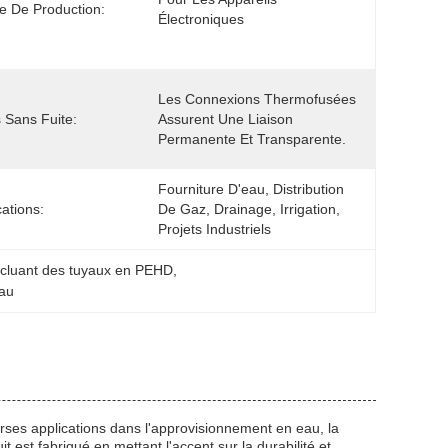
 De Production:
Électroniques
Les Connexions Thermofusées 
s Sans Fuite:
Assurent Une Liaison 
Permanente Et Transparente.
Fourniture D'eau, Distribution 
cations:
De Gaz, Drainage, Irrigation, 
Projets Industriels
ncluant des tuyaux en PEHD
, 
eau
ses applications dans l'approvisionnement en eau, la
uit est fabriqué en mettant l'accent sur la durabilité et