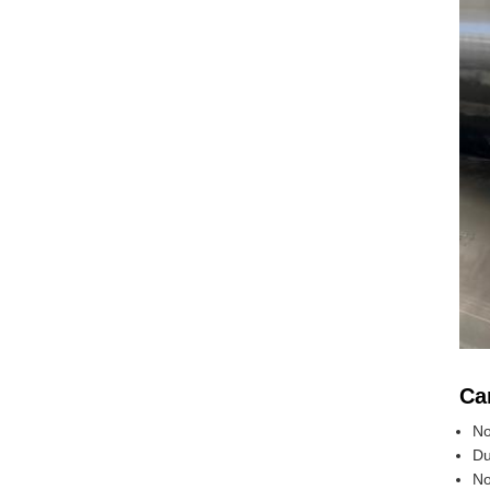
Ca
No
Du
No