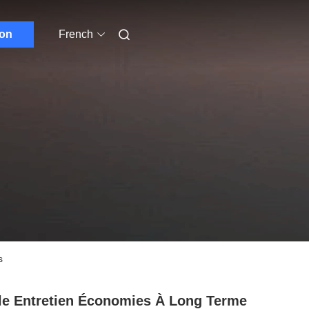
ion
French
s
le Entretien Économies À Long Terme