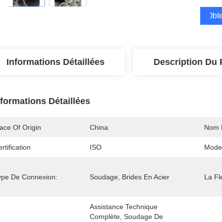
Obte
Informations Détaillées
Description Du 
nformations Détaillées
ace Of Origin
China
Nom 
rtification
ISO
Mode
ype De Connexion:
Soudage, Brides En Acier
La Fle
Assistance Technique 
Complète, Soudage De 