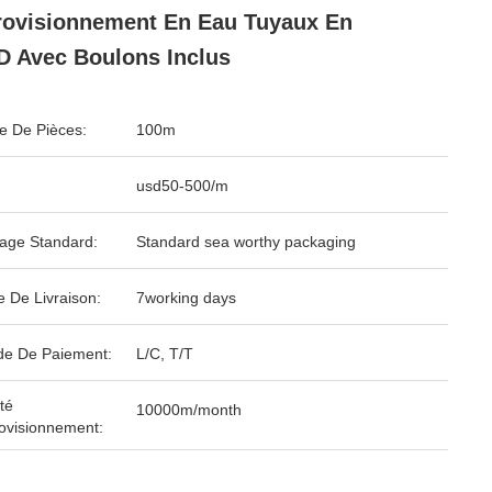
ovisionnement En Eau Tuyaux En
 Avec Boulons Inclus
 De Pièces:
100m
usd50-500/m
age Standard:
Standard sea worthy packaging
e De Livraison:
7working days
e De Paiement:
L/C, T/T
té
10000m/month
ovisionnement: