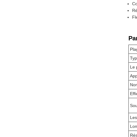
Co
Ré
Fl
Pa
Pla
Typ
Le 
App
Nom
Eff
Sou
Les
Lon
Rés