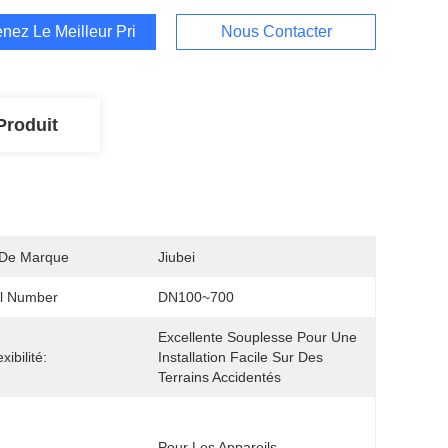
nez Le Meilleur Prix
Nous Contacter
Produit
De Marque
Jiubei
l Number
DN100~700
Excellente Souplesse Pour Une 
xibilité:
Installation Facile Sur Des 
Terrains Accidentés
Pour Les Appareils 