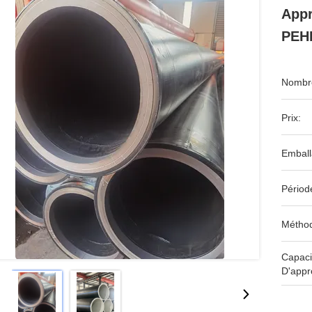
Appr
PEHD
Nombre
Prix:
Emball
Périod
Méthod
Capaci
D'appr