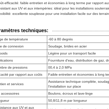
ût-efficacité: faible entretien et économies à long terme par rapport au
sistant aux UV et aux intempéries: idéal pour les installations souterra
exibilité: excellente souplesse pour une installation facile sur des terra
ramètres techniques:
ge de température
-60 à 80 degrés
e de connexion
Soudage, brides en acier
poids
Légère pour un transport facile
lications
Fourniture d'eau, distribution de gaz, dra
bre de pressions
00,4 à 2,0 MPa
icacité par rapport aux coûts
Faible entretien et économies à long te
Assistance technique complète, soudage
tien et services
l'installation sur place
 accessoires
Boulons, écrous et lave-linge
gueur
50,8/11,8 m par longueur
istance aux UV et aux