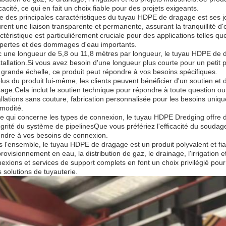
ficacité, ce qui en fait un choix fiable pour des projets exigeants.
e des principales caractéristiques du tuyau HDPE de dragage est ses j
rent une liaison transparente et permanente, assurant la tranquillité d'e
ctéristique est particulièrement cruciale pour des applications telles q
pertes et des dommages d'eau importants.
 une longueur de 5,8 ou 11,8 mètres par longueur, le tuyau HDPE de dra
stallation.Si vous avez besoin d'une longueur plus courte pour un petit
 grande échelle, ce produit peut répondre à vos besoins spécifiques.
lus du produit lui-même, les clients peuvent bénéficier d'un soutien et
age.Cela inclut le soutien technique pour répondre à toute question o
allations sans couture, fabrication personnalisée pour les besoins unique
modité.
e qui concerne les types de connexion, le tuyau HDPE Dredging offre d
tégrité du système de pipelinesQue vous préfériez l'efficacité du soudag
ndre à vos besoins de connexion.
 l'ensemble, le tuyau HDPE de dragage est un produit polyvalent et fia
provisionnement en eau, la distribution de gaz, le drainage, l'irrigation et
exions et services de support complets en font un choix privilégié pour l
s solutions de tuyauterie.