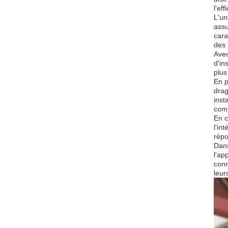
l'ef
L'un
assu
cara
des 
Avec
d'in
plus
En p
drag
inst
com
En c
l'in
répo
Dans
l'ap
conn
leur