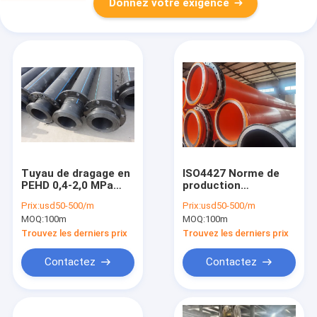
Donnez votre exigence
Tuyau de dragage en
ISO4427 Norme de
PEHD 0,4-2,0 MPa
production
résistant à la
Dégradation de
Prix:
usd50-500/m
Prix:
usd50-500/m
corrosion pour
tuyaux HDPE
MOQ:
100m
MOQ:
100m
projets de voies
Durabilité de l'usure
navigables
Trouvez les derniers prix
Trouvez les derniers prix
Contactez
Contactez