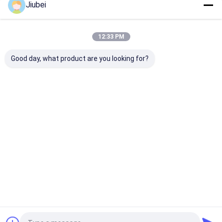
Jiubei
Nos Catégories
12:33 PM
Good day, what product are you looking for?
Flotteur de tuyau en
Flotteurs de dragage
Flotteurs tubu
PEHD
Bouées
Aperçu
Au sujet de
Contactez-
Desktop
nous
nous
Site
Plan du site
Politique de confidentialité
Qualité
Flotteur de tuyau en PEHD
Usine De Chine.Copyright © 2026
Shandong Jiubei Trading Co., Ltd. All Rights Reserved.