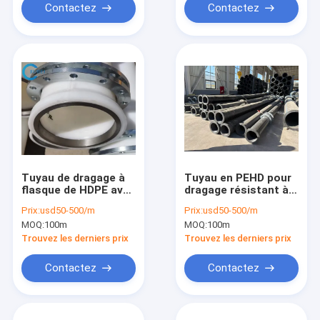
Contactez
Contactez
Tuyau de dragage à
Tuyau en PEHD pour
flasque de HDPE avec
dragage résistant à
le sable 500mm de
l'abrasion, conçu
Prix:
usd50-500/m
Prix:
usd50-500/m
Stub End River
pour supporter des
MOQ:
100m
MOQ:
100m
Dredging Fine
charges de
sédiments élevées,
Trouvez les derniers prix
Trouvez les derniers prix
prolongeant la durée
de vie et réduisant
Contactez
Contactez
les temps d'arrêt