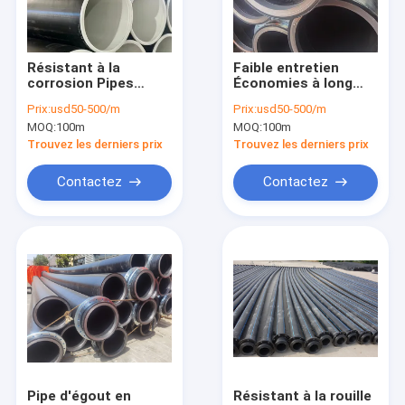
Le spectacle VR
À propos de nous
Résistant à la
Faible entretien
corrosion Pipes
Économies à long
Visite de l'usine
HDPE durables
terme
Prix:
usd50-500/m
Prix:
usd50-500/m
Immunes à la rouille
approvisionnement
MOQ:
100m
MOQ:
100m
et à la corrosion
en eau tuyaux en
Contrôle de la qualité
chimique Plage de
PEHD avec boulons
Trouvez les derniers prix
Trouvez les derniers prix
température -60-80
inclus
degrés
Nous contacter
Contactez
Contactez
Nouvelles
Les affaires
Demandez un devis
Flotteur de tuyau en PEHD
Pipe d'égout en
Résistant à la rouille