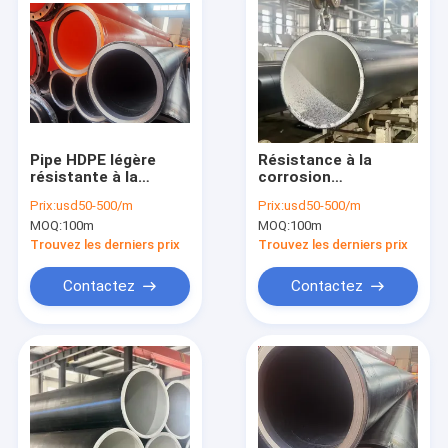
Pipe HDPE légère
Résistance à la
résistante à la
corrosion
corrosion chimique
Dégradation des
Prix:
usd50-500/m
Prix:
usd50-500/m
résistante à la
tuyaux Hdpe Plage de
MOQ:
100m
MOQ:
100m
corrosion pour un
température -60-80
transport facile
degrés
Trouvez les derniers prix
Trouvez les derniers prix
Contactez
Contactez
À la maison
Produits
Vidéos