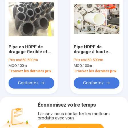
Pipe en HDPE de
Pipe HDPE de
dragage flexible et
dragage à haute
léger conçue pour
résistance idéale
Prix:
usd50-500/m
Prix:
usd50-500/m
simplifier la
pour les projets de
MOQ:
100m
MOQ:
100m
manutention et
dragage à grande
l'installation dans les
échelle nécessitant
Trouvez les derniers prix
Trouvez les derniers prix
sites de dragage
des solutions de
éloignés
tuyauterie robustes
Contactez
Contactez
et flexibles
Économisez votre temps
Laissez-nous contacter les meilleurs
produits avec vous.