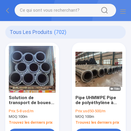
Tous Les Produits
(702)
Solution de
Pipe UHMWPE Pipe
transport de boues
de polyéthylène à
résistant à l'abrasion
poids moléculaire
Prix:
5-8 usd/m
Prix:
usd50-500/m
pour le dragage
ultra élevé.
MOQ:
100m
MOQ:
100m
minier
Trouvez les derniers prix
Trouvez les derniers prix