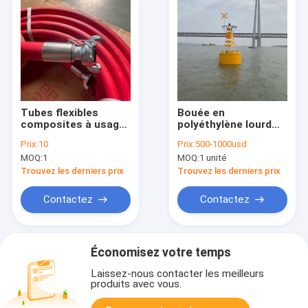
Tubes flexibles
Bouée en
composites à usage
polyéthylène lourd
lourd pour le
pour amarrage en
Prix:
10
Prix:
500-1000usd
transfert de fluides
mer, navigation,
MOQ:
1
MOQ:
1 unité
industriels
aquaculture
chimiques, pétroliers
Offshore
Trouvez les derniers prix
Trouvez les derniers prix
et maritimes
Contactez
Contactez
Économisez votre temps
Laissez-nous contacter les meilleurs
produits avec vous.