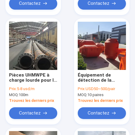
Contactez
Contactez
Pièces UHMWPE à
Équipement de
charge lourde pour le
détection de la
transport des boues,
pollution
Prix:
5-8 usd/m
Prix:
USD50~500/pair
le dragage,
atmosphérique
MOQ:
100m
MOQ:
10 paires
l'exploitation
minière, systèmes de
Trouvez les derniers prix
Trouvez les derniers prix
pipelines résistants
à l'usure
Contactez
Contactez