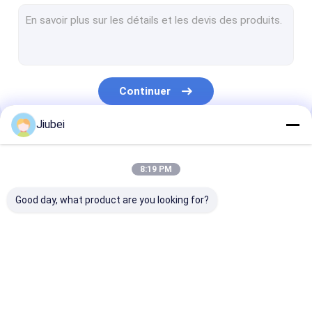
Flotteurs de dragage
Flotteurs tubulaires Bouées
Tuyau d'UHMWPE
Continuer
Dragage de tuyaux en PEHD
Jiubei
Tuyau de dragage auto-flottant
Nos Catégories
PE Pontoon
8:19 PM
Tuyau en caoutchouc de décharge
Good day, what product are you looking for?
Tuyau en caoutchouc d'aspiration
Tuyau blindé
Flotteur de tuyau en
Flotteurs de dragage
Flotteurs tubu
Tuyau résistant à l'usure
PEHD
Bouées