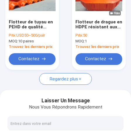
Le spectacle VR
À propos de nous
Flotteur de tuyau en
Flotteur de drague en
PEHD de qualité
HDPE résistant aux
Visite de l'usine
supérieure - Flotteur
UV et aux chocs,
Prix:
USD50~500/pair
Prix:
50
de dragage à haute
rempli de mousse
MOQ:
10 paires
MOQ:
1
flottabilité pour
haute densité
Contrôle de la qualité
pipelines de sable et
Trouvez les derniers prix
Trouvez les derniers prix
de boue
Nous contacter
Contactez
Contactez
Nouvelles
Regardez plus
Les affaires
Demandez un devis
Laisser Un Message
Nous Vous Répondrons Rapidement
Flotteur de tuyau en PEHD