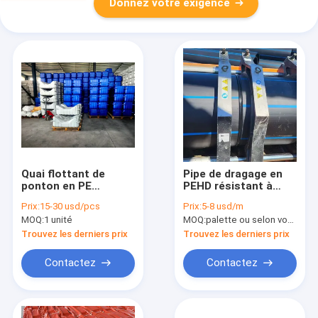
Donnez votre exigence
Quai flottant de
Pipe de dragage en
ponton en PE
PEHD résistant à
robuste pour
l'usure en PEHD
Prix:
15-30 usd/pcs
Prix:
5-8 usd/m
applications de
Pipeline de lisier pour
MOQ:
1 unité
MOQ:
palette ou selon vos besoins
plate-forme
le transport de
flottante de marina,
l'extraction de sable
Trouvez les derniers prix
Trouvez les derniers prix
d'aquaculture et de
et de boue
jet ski
Contactez
Contactez