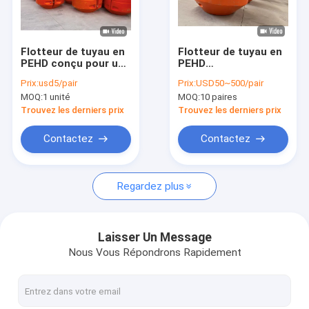
Le spectacle VR
À propos de nous
Flotteur de tuyau en
Flotteur de tuyau en
PEHD conçu pour une
PEHD
Visite de l'usine
durabilité accrue et
personnalisable
Prix:
usd5/pair
Prix:
USD50~500/pair
une résistance aux
disponible en
MOQ:
1 unité
MOQ:
10 paires
conditions d'eau
différentes tailles et
Contrôle de la qualité
difficiles dans les
spécifications pour
Trouvez les derniers prix
Trouvez les derniers prix
projets de pipelines
répondre aux divers
besoins de
Nous contacter
Contactez
Contactez
flottement de
pipeline
Nouvelles
Regardez plus
Les affaires
Demandez un devis
Laisser Un Message
Nous Vous Répondrons Rapidement
Flotteur de tuyau en PEHD