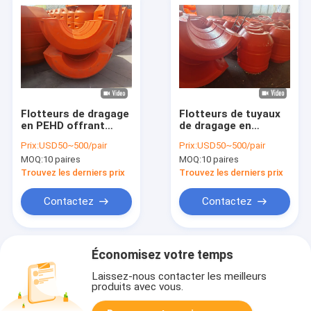
Flotteurs de dragage
Flotteurs de tuyaux
en PEHD offrant
de dragage en
flottabilité et
plastique HDPE haute
Prix:
USD50~500/pair
Prix:
USD50~500/pair
support pour les
résistance et léger
MOQ:
10 paires
MOQ:
10 paires
tuyaux de
avec une excellente
refoulement et les
résistance à l'usure
Trouvez les derniers prix
Trouvez les derniers prix
pipelines dans
et une manipulation
diverses conditions
facile pour les
Contactez
Contactez
environnementales
opérations de
de dragage
dragage
Économisez votre temps
Laissez-nous contacter les meilleurs
produits avec vous.