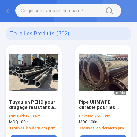
Tous Les Produits
(702)
Tuyau en PEHD pour
Pipe UHMWPE
dragage résistant à
durable pour les
l'abrasion, conçu
applications
Prix:
usd50-500/m
Prix:
usd50-500/m
pour supporter des
industrielles
MOQ:
100m
MOQ:
100m
charges de
assurant des
sédiments élevées,
performances
Trouvez les derniers prix
Trouvez les derniers prix
prolongeant la durée
durables et une