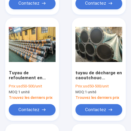
de vie et réduisant
résistance chimique
Contactez
Contactez
les temps d'arrêt
Tuyau de
tuyau de décharge en
refoulement en
caoutchouc
caoutchouc
polyvalent adapté à
Prix:
usd50-500/unit
Prix:
usd50-500/unit
polyvalent, idéal pour
la construction, à
MOQ:
1 unité
MOQ:
1 unité
le pompage d'eau, de
l'exploitation minière
produits chimiques
et aux applications
Trouvez les derniers prix
Trouvez les derniers prix
et d'autres fluides
agricoles
dans diverses
nécessitant un
Contactez
Contactez
industries
transfert de fluide
robuste