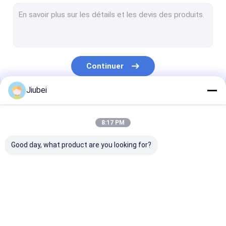
Flotteurs de dragage
Flotteurs tubulaires Bouées
Tuyau d'UHMWPE
Continuer
Dragage de tuyaux en PEHD
Jiubei
Tuyau de dragage auto-flottant
Nos Catégories
PE Pontoon
8:17 PM
Tuyau en caoutchouc de décharge
Good day, what product are you looking for?
Tuyau en caoutchouc d'aspiration
Tuyau blindé
Flotteur de tuyau en
Flotteurs de dragage
Flotteurs tubu
Tuyau résistant à l'usure
PEHD
Bouées