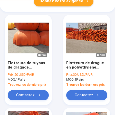
Donnez votre exigence
Flotteurs de tuyaux
Flotteurs de drague
de dragage
en polyéthylène
polyvalents et
durables offrant une
Prix:
20 USD/PAIR
Prix:
30 USD/PAIR
durables adaptés à
excellente
MOQ:
1Pairs
MOQ:
1Pairs
diverses conditions
résistance aux chocs
d'eau, offrant un
et une longue durée
Trouvez les derniers prix
Trouvez les derniers prix
soutien et une
de vie dans des
stabilité constants
environnements
Contactez
Contactez
marins difficiles