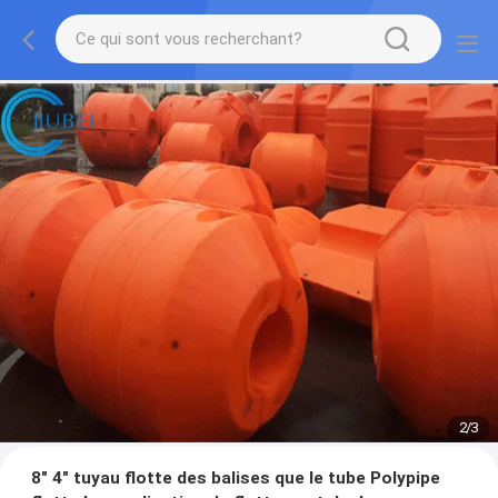
2
/
3
8" 4" tuyau flotte des balises que le tube Polypipe