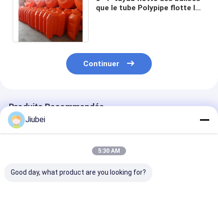
que le tube Polypipe flotte la
canalisation de flottement de
drague
Continuer
Produits Recommandés
Jiubei
5:30 AM
Good day, what product are you looking for?
Facilité
Les tuyaux en PE
Plongée jusqu'
d'installation des
résistant aux UV
kg, bouées flo
tuyaux personnalisés
flottent sur des
et longue duré