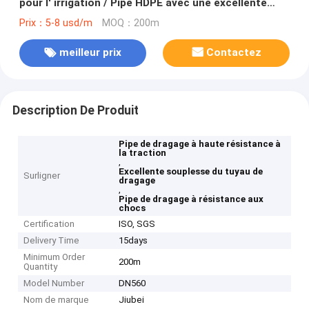
pour l' irrigation / Pipe HDPE avec une excellente
souplesse et une résistance aux chocs
Prix：5-8 usd/m
MOQ：200m
meilleur prix
Contactez
Description De Produit
Pipe de dragage à haute résistance à
la traction
,
Excellente souplesse du tuyau de
Surligner
dragage
,
Pipe de dragage à résistance aux
chocs
Certification
ISO, SGS
Delivery Time
15days
Minimum Order
200m
Quantity
Model Number
DN560
Nom de marque
Jiubei