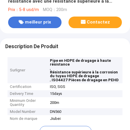
résistance avec une résistance supérieure à la
corrosion
Prix：5-8 usd/m
MOQ：200m
meilleur prix
Contactez
Description De Produit
Pipe en HDPE de dragage à haute
résistance
,
Surligner
Résistance supérieure à la corrosion
du tuyau HDPE de dragage
,
ISO4427 Pièces de dragage en PEHD
Certification
ISO, SGS
Delivery Time
15days
Minimum Order
200m
Quantity
Model Number
DN560
Nom de marque
Jiubei