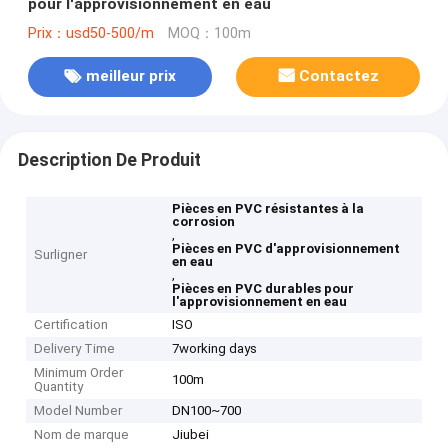
pour l'approvisionnement en eau
Prix：usd50-500/m
MOQ：100m
meilleur prix
Contactez
Description De Produit
Pièces en PVC résistantes à la
corrosion
,
Pièces en PVC d'approvisionnement
Surligner
en eau
,
Pièces en PVC durables pour
l'approvisionnement en eau
Certification
ISO
Delivery Time
7working days
Minimum Order
100m
Quantity
Model Number
DN100~700
Nom de marque
Jiubei