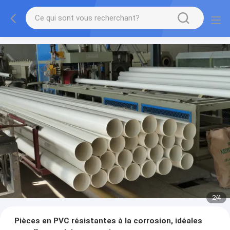
2
/
4
Pièces en PVC résistantes à la corrosion, idéales